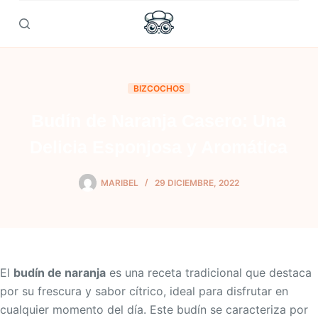
Skip
to
content
BIZCOCHOS
Budín de Naranja Casero: Una
Delicia Esponjosa y Aromática
MARIBEL
29 DICIEMBRE, 2022
El
budín de naranja
es una receta tradicional que destaca
por su frescura y sabor cítrico, ideal para disfrutar en
cualquier momento del día. Este budín se caracteriza por