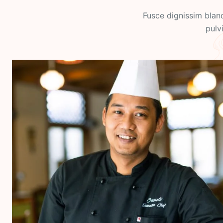
Fusce dignissim bland
pulv