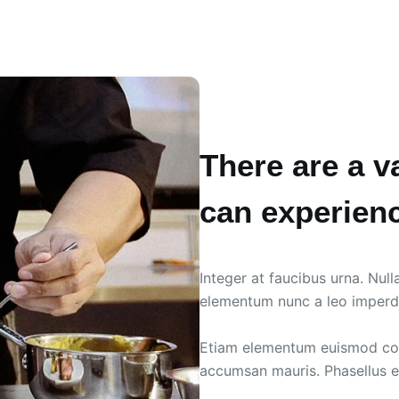
There are a v
can experienc
Integer at faucibus urna. Null
elementum nunc a leo imperd
Etiam elementum euismod comm
accumsan mauris. Phasellus eg