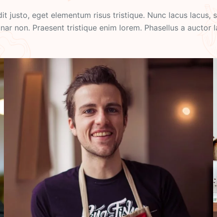
it justo, eget elementum risus tristique. Nunc lacus lacus,
inar non. Praesent tristique enim lorem. Phasellus a auctor l