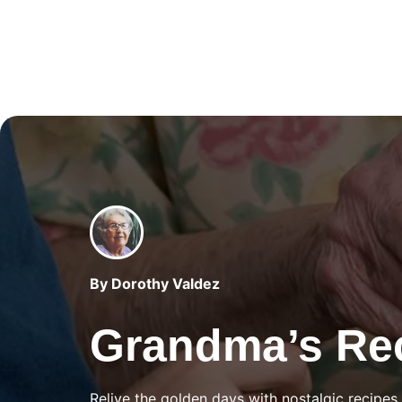
By Dorothy Valdez
Grandma’s Re
Relive the golden days with nostalgic recipes 