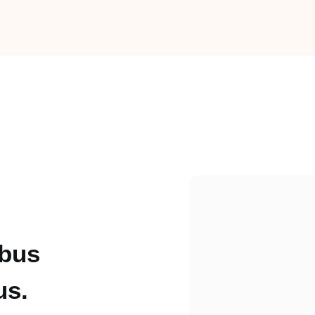
ibus
us.