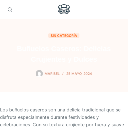
Skip
to
content
SIN CATEGORÍA
Buñuelos Caseros: Delicias
Crujientes y Dulces
MARIBEL
25 MAYO, 2024
Los buñuelos caseros son una delicia tradicional que se
disfruta especialmente durante festividades y
celebraciones. Con su textura crujiente por fuera y suave