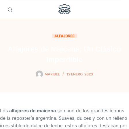
Skip
to
content
ALFAJORES
Alfajores de Maicena: Un Clásico
Imperdible
MARIBEL
12 ENERO, 2023
Los
alfajores de maicena
son uno de los grandes íconos
de la repostería argentina. Suaves, dulces y con un relleno
irresistible de dulce de leche, estos alfajores destacan por